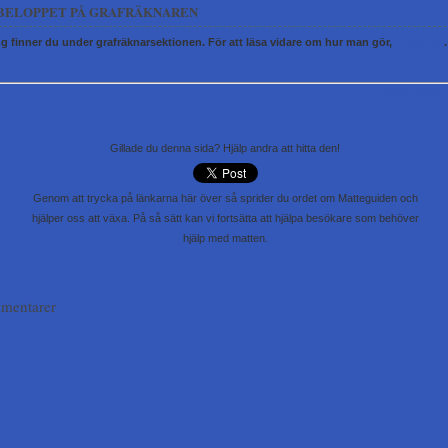
BELOPPET PÅ GRAFRÄKNAREN
 finner du under grafräknarsektionen. För att läsa vidare om hur man gör,
klicka här
.
Nästa: Posit
Gillade du denna sida? Hjälp andra att hitta den!
Genom att trycka på länkarna här över så sprider du ordet om Matteguiden och
hjälper oss att växa. På så sätt kan vi fortsätta att hjälpa besökare som behöver
hjälp med matten.
mentarer