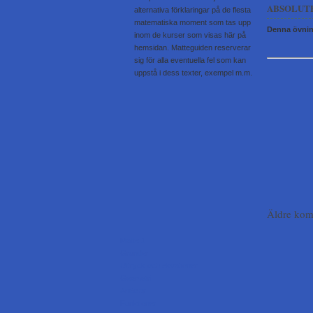
ABSOLUT
alternativa förklaringar på de flesta
matematiska moment som tas upp
Denna övning
inom de kurser som visas här på
hemsidan. Matteguiden reserverar
sig för alla eventuella fel som kan
uppstå i dess texter, exempel m.m.
Äldre kom
Matte 1
Grunder
Uttryck och ekvationer
Geometri
Andelar
Funktioner