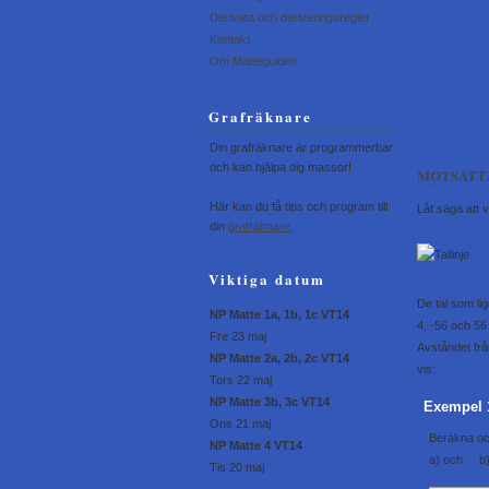
Motsatta
Derivata och deriveringsregler
Motsatta 
Kontakt
Absolutbe
Om Matteguiden
Grafräknare
Din grafräknare är programmerbar
och kan hjälpa dig massor!
MOTSATT
Här kan du få tips och program till
Låt säga att vi
din
grafräknare
.
Viktiga datum
De tal som ligg
NP Matte 1a, 1b, 1c VT14
4, -56 och 56
Fre 23 maj
Avståndet från
NP Matte 2a, 2b, 2c VT14
vis:
Tors 22 maj
NP Matte 3b, 3c VT14
Exempel 
Ons 21 maj
Beräkna
o
NP Matte 4 VT14
a)
och
b
Tis 20 maj