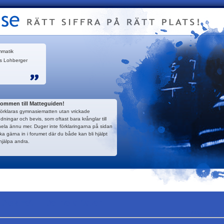
mmatik
s Lohberger
kommen till Matteguiden!
förklaras gymnasiematten utan vrickade
edningar och bevis, som oftast bara krånglar till
hela ännu mer. Duger inte förklaringarna på sidan
ika gärna in i forumet där du både kan bli hjälpt
hjälpa andra.
Diskret - De hela talen
Nästa: Posit