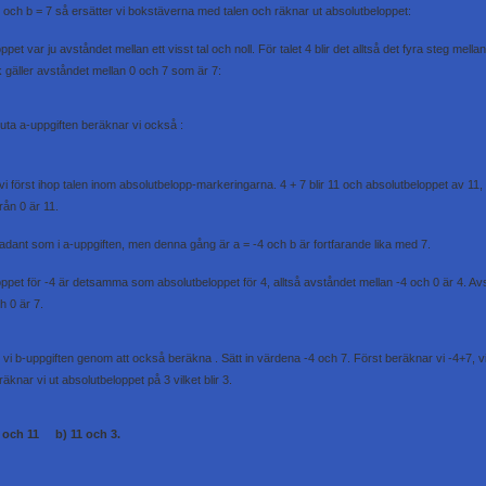
 och b = 7 så ersätter vi bokstäverna med talen och räknar ut absolutbeloppet:
pet var ju avståndet mellan ett visst tal och noll. För talet 4 blir det alltså det fyra steg mella
gäller avståndet mellan 0 och 7 som är 7:
luta a-uppgiften beräknar vi också
:
vi först ihop talen inom absolutbelopp-markeringarna. 4 + 7 blir 11 och absolutbeloppet av 11, 
rån 0 är 11.
ikadant som i a-uppgiften, men denna gång är a = -4 och b är fortfarande lika med 7.
ppet för -4 är detsamma som absolutbeloppet för 4, alltså avståndet mellan -4 och 0 är 4. Av
h 0 är 7.
r vi b-uppgiften genom att också beräkna
. Sätt in värdena -4 och 7. Först beräknar vi -4+7, vil
äknar vi ut absolutbeloppet på 3 vilket blir 3.
1 och 11 b) 11 och 3.