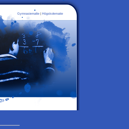
Gymnasiematte
|
Högskolematte
ionssystemet »