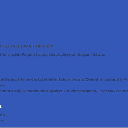
 tal och absolutbelopp
tal och absolutbelopp
loppet på grafräknaren
A TAL OCH ABSOLUTBELOPP
 ritar en tallinje. På denna kan alla reella tal, särskilt de hela talen, märkas ut.
er lika långt ifrån talet 0 (origo) på tallinjen kallas
motsatta tal
. Exempel på motsatta tal är -7 
 osv.
 ett tal till origo (0) benämns
absolutbeloppet
. T.ex. Absolutbeloppet av -7 är alltså 7 och skr
1
ch
om
)
och