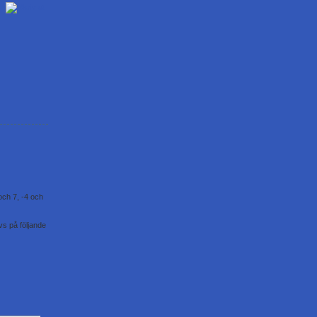
Skriv ut
och 7, -4 och
ivs på följande