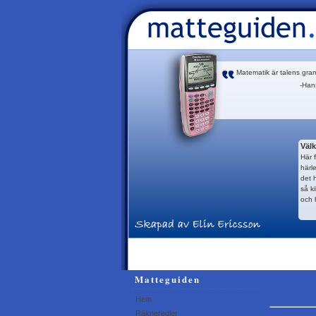
Matematik är talens gra
-Han
Väl
Här 
härl
det 
så k
och 
Matteguiden
Matte 
Hem
Räkneregler