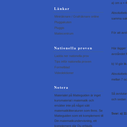
a) om a = 4
Länkar
Absolutbelop
Miniräknare / Grafräknare online
samma sak 
Pluggakuten
Pluggis
För att avs
Mattecentrum
Nationella proven
Här lägger 
avståndet f
Ladda ner nationella prov
Tips inför nationella proven
b) Vi gör l
Formelblad
Videolektioner
Absolutbelo
mellan 7 oc
Notera
Så avsluta
Materialet på Matteguiden är inget
och sedan r
kursmaterial i matematik och
ersätter inte på något sätt
matematiklitteraturen som finns. Se
Svar: a) 1
Matteguiden som ett komplement till
Din matematikundervisning, ett
komplement där Du erbjuds