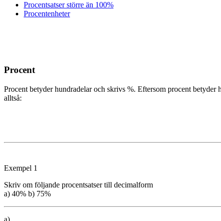
Procentsatser större än 100%
Procentenheter
Procent
Procent betyder hundradelar och skrivs %. Eftersom procent betyder hu
alltså:
Exempel 1
Skriv om följande procentsatser till decimalform
a) 40% b) 75%
a)