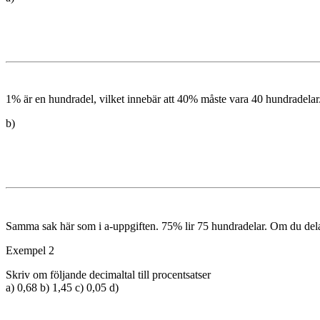
1% är en hundradel, vilket innebär att 40% måste vara 40 hundradelar
b)
Samma sak här som i a-uppgiften. 75% lir 75 hundradelar. Om du delar 7
Exempel 2
Skriv om följande decimaltal till procentsatser
a) 0,68 b) 1,45 c) 0,05 d)