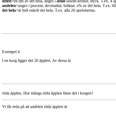
delen
=en del av det hela, anges i
antal
såsom kronor, styck. T.ex. 4 ap
andelen
=anges i procent, decimaltal, bråktal.
x
% av det hela. T.ex. 60
det hela
=är helt enkelt det hela. T.ex. alla 20 apelsinerna.
Exempel 4
I en korg ligger det 20 äpplen. Av dessa är
röda äpplen. Hur många röda äpplen finns det i korgen?
Vi får reda på att andelen röda äpplen är