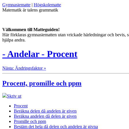
Gymnasiematte
|
Högskolematte
Matematik är talens grammatik
Välkommen till Matteguiden!
Här förklaras gymnasiematten utan vrickade härledningar och bevis, som
hjälpa andra.
- Andelar - Procent
Nästa: Ändringsfaktor »
Procent, promille och ppm
Skriv ut
Procent
Beräkna delen då andelen är given
Beräkna andelen då delen är given
Promille och ppm
Bestäm det hela då delen och andelen är givna