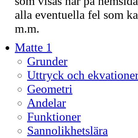
som visas här på hemsida
alla eventuella fel som k
m.m.
Matte 1
Grunder
Uttryck och ekvatione
Geometri
Andelar
Funktioner
Sannolikhetslära