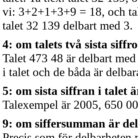
vi: 3+2+1+3+9 = 18, och tale
talet 32 139 delbart med 3.
4: om talets två sista siff
Talet 473 48 är delbart med 
i talet och de båda är delba
5: om sista siffran i talet ä
Talexempel är 2005, 650 00
9: om siffersumman är de
Precis som för delbarheten m