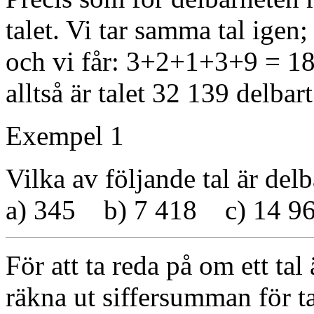
talet. Vi tar samma tal igen;
och vi får: 3+2+1+3+9 = 18,
alltså är talet 32 139 delbar
Exempel 1
Vilka av följande tal är de
a) 345 b) 7 418 c) 14 9
För att ta reda på om ett tal
räkna ut siffersumman för t