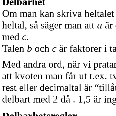
Delbarhet
Om man kan skriva heltale
heltal, så säger man att
a
är 
med
c
.
Talen
b
och
c
är faktorer i t
Med andra ord, när vi prata
att kvoten man får ut t.ex. 
rest eller decimaltal är “till
delbart med 2 då
. 1,5 är ing
Delbarhetsregler