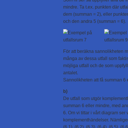
mindre. Ta t.ex. punkten där utfa
dem (summan = 2), eller punkten 
och den andra 5 (summan = 6).
För att beräkna sannolikheten må
många av dessa utfall som faktisk
möjliga utfall och de som uppfyl
antalet.
Sannolikheten att få summan 6 el
b)
De utfall som utgör komplementh
summan 6 eller mindre, med andra
6. Om vi tittar i vårt diagram ser
komplementhändelser. Nämlige
(6,1), (6,2), (6,3), (6,4), (6,5), (6,6