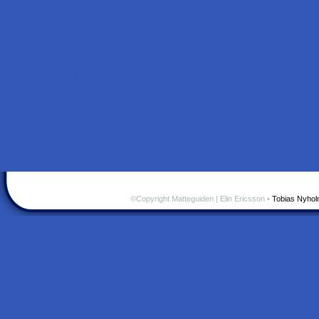
Algebra och ickelinjära modeller
Geometri
Statistik
Matte 3
Derivata
Trigonometri i trianglar
Videolektioner
Grunder – Aritmetik
Geometri
Algebra
Övrigt
Forum
Matte A till F
©Copyright Matteguiden | Elin Ericsson •
Tobias Nyho