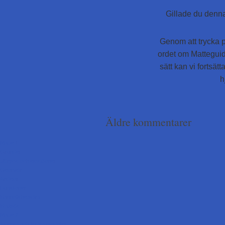
Gillade du denna
Genom att trycka p
ordet om Matteguid
sätt kan vi fortsä
h
Äldre kommentarer
Matte 1
Grunder
Uttryck och ekvationer
Geometri
Andelar
Funktioner
Sannolikhetslära
Statistik
Matte 2
Algebra och linjära modeller