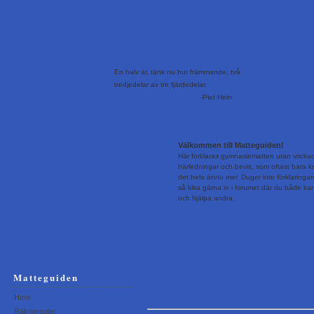
En halv är, tänk nu hur främmande, två
tredjedelar av tre fjärdedelar.
-Piet Hein
Välkommen till Matteguiden!
Här förklaras gymnasiematten utan vricka
härledningar och bevis, som oftast bara krå
det hela ännu mer. Duger inte förklaringa
så kika gärna in i forumet där du både kan 
och hjälpa andra.
Matteguiden
Matte Diskret - Sannolik
Hem
Räkneregler