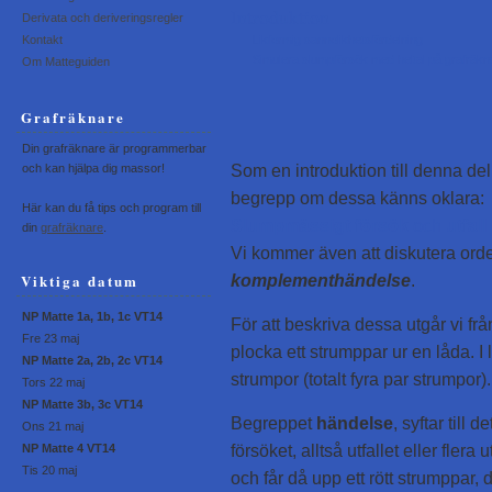
Introduktion
Derivata och deriveringsregler
Likformig sannolikhetsfördelning
Kontakt
Simulera slumpförsök med heltal på grafräkn
Om Matteguiden
Grafräknare
Din grafräknare är programmerbar
Som en introduktion till denna del
och kan hjälpa dig massor!
begrepp om dessa känns oklara:
Här kan du få tips och program till
Slumpmässigt försök
och
utfall
din
grafräknare
.
Vi kommer även att diskutera or
Viktiga datum
komplementhändelse
.
NP Matte 1a, 1b, 1c VT14
För att beskriva dessa utgår vi frå
Fre 23 maj
plocka ett strumppar ur en låda. I 
NP Matte 2a, 2b, 2c VT14
strumpor (totalt fyra par strumpor).
Tors 22 maj
NP Matte 3b, 3c VT14
Begreppet
händelse
, syftar till
Ons 21 maj
försöket, alltså utfallet eller flera
NP Matte 4 VT14
Tis 20 maj
och får då upp ett rött strumppar,