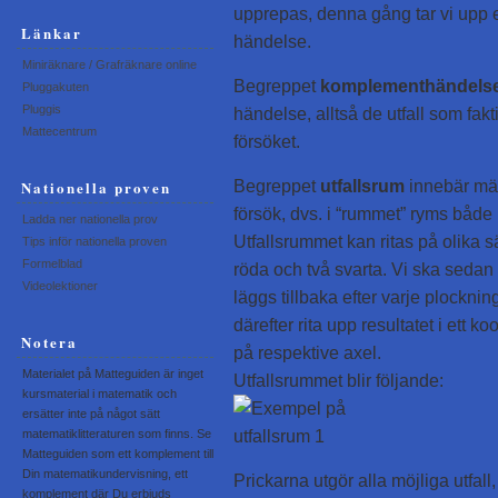
upprepas, denna gång tar vi upp et
Länkar
händelse.
Miniräknare / Grafräknare online
Begreppet
komplementhändels
Pluggakuten
Pluggis
händelse, alltså de utfall som fak
Mattecentrum
försöket.
Begreppet
utfallsrum
innebär män
Nationella proven
försök, dvs. i “rummet” ryms bå
Ladda ner nationella prov
Utfallsrummet kan ritas på olika sä
Tips inför nationella proven
Formelblad
röda och två svarta. Vi ska sedan
Videolektioner
läggs tillbaka efter varje plockning
därefter rita upp resultatet i ett k
Notera
på respektive axel.
Materialet på Matteguiden är inget
Utfallsrummet blir följande:
kursmaterial i matematik och
ersätter inte på något sätt
matematiklitteraturen som finns. Se
Matteguiden som ett komplement till
Din matematikundervisning, ett
Prickarna utgör alla möjliga utfall
komplement där Du erbjuds