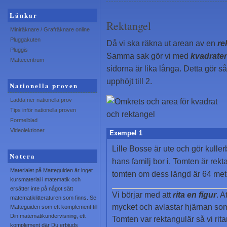
Länkar
Rektangel
Miniräknare / Grafräknare online
Pluggakuten
Då vi ska räkna ut arean av en
re
Pluggis
Samma sak gör vi med
kvadrate
Mattecentrum
sidorna är lika långa. Detta gör så
upphöjt till 2.
Nationella proven
Ladda ner nationella prov
Tips inför nationella proven
Formelblad
Videolektioner
Exempel 1
Lille Bosse är ute och gör kulle
Notera
hans familj bor i. Tomten är rek
Materialet på Matteguiden är inget
tomten om dess längd är 64 met
kursmaterial i matematik och
ersätter inte på något sätt
Vi börjar med att
rita en figur
. A
matematiklitteraturen som finns. Se
mycket och avlastar hjärnan so
Matteguiden som ett komplement till
Din matematikundervisning, ett
Tomten var rektangulär så vi rit
komplement där Du erbjuds