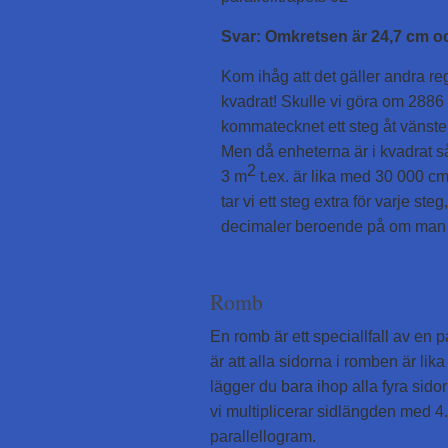
Svar: Omkretsen är 24,7 cm o
Kom ihåg att det gäller andra re
kvadrat! Skulle vi göra om 2886 m
kommatecknet ett steg åt vänster
Men då enheterna är i kvadrat så b
2
3 m
t.ex. är lika med 30 000 c
tar vi ett steg extra för varje steg
decimaler beroende på om man om
Romb
En romb är ett speciallfall av en 
är att alla sidorna i romben är li
lägger du bara ihop alla fyra sido
vi multiplicerar sidlängden med 
parallellogram.