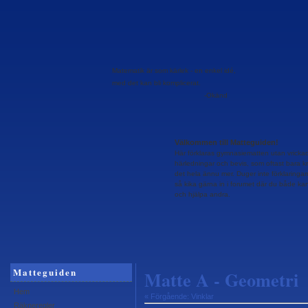
Matematik är som kärlek - en enkel idé,
med det kan bli komplicerat.
-Okänd
Välkommen till Matteguiden!
Här förklaras gymnasiematten utan vricka
härledningar och bevis, som oftast bara krå
det hela ännu mer. Duger inte förklaringa
så kika gärna in i forumet där du både kan 
och hjälpa andra.
Matteguiden
Matte A - Geometri
Hem
« Förgående: Vinklar
Räkneregler