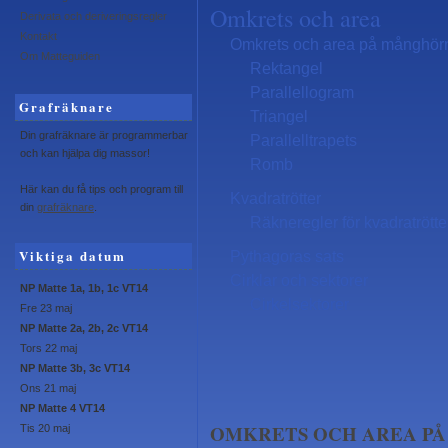
Omkrets och area
Derivata och deriveringsregler
Kontakt
Omkrets och area på månghör
Om Matteguiden
Rektangel
Parallellogram
Grafräknare
Triangel
Din grafräknare är programmerbar
Parallelltrapets
och kan hjälpa dig massor!
Romb
Här kan du få tips och program till
Kvadratrötter
din
grafräknare
.
Räkneregler för kvadratrötte
Viktiga datum
Pythagoras sats
Cirklar och sektorer
NP Matte 1a, 1b, 1c VT14
Cirkelsektorer
Fre 23 maj
NP Matte 2a, 2b, 2c VT14
Tors 22 maj
NP Matte 3b, 3c VT14
Ons 21 maj
NP Matte 4 VT14
OMKRETS OCH AREA P
Tis 20 maj