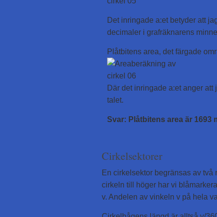
Det inringade a:et betyder att j
decimaler i grafräknarens minn
Plåtbitens area, det färgade områ
Där det inringade a:et anger att
talet.
Svar: Plåtbitens area är 1693
Cirkelsektorer
En cirkelsektor begränsas av två r
cirkeln till höger har vi blåmarker
v. Andelen av vinkeln v på hela va
Cirkelbågens längd är alltså v/360