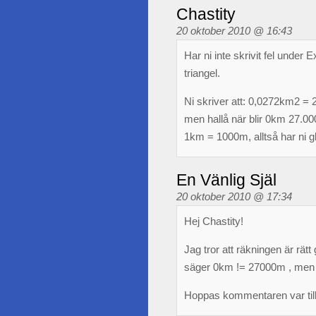
Chastity
20 oktober 2010 @ 16:43
Har ni inte skrivit fel unde
triangel.
Ni skriver att: 0,0272km2 =
men hallå när blir 0km 27.0
1km = 1000m, alltså har ni 
En Vänlig Själ
20 oktober 2010 @ 17:34
Hej Chastity!
Jag tror att räkningen är r
säger 0km != 27000m , me
Hoppas kommentaren var till 