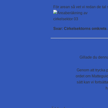
För arean så vet vi redan de tal
Svar: Cirkelsektorns omkrets 
« Förgående: Vinklar
Gillade du denna
Tweet
Genom att trycka p
ordet om Matteguid
sätt kan vi fortsä
h