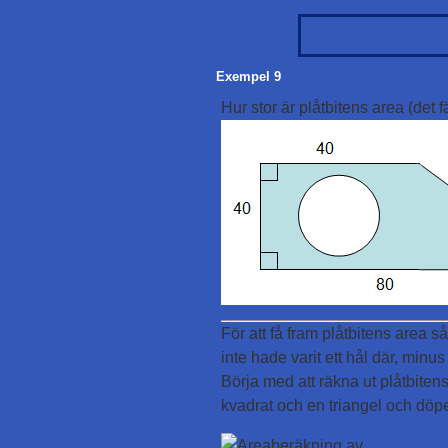
Exempel 9
Hur stor är plåtbitens area (de
För att få fram plåtbitens area så
inte hade varit ett hål där, minus
Börja med att räkna ut plåtbitens 
kvadrat och en triangel och döpe